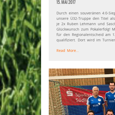
15. MAI 2017
Durch einen souveränen 4:0-Sieg
unsere Ü32-Truppe den Titel al
je 2x Ruben Lehmann und Sascha
Glückwunsch zum Pokalerfolg! M
für den Regionalentscheid am 1
qualifiziert. Dort wird im Turni
Read More…