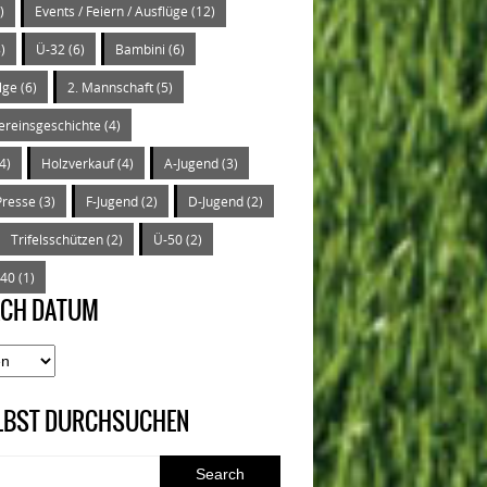
)
Events / Feiern / Ausflüge
(12)
)
Ü-32
(6)
Bambini
(6)
lge
(6)
2. Mannschaft
(5)
ereinsgeschichte
(4)
4)
Holzverkauf
(4)
A-Jugend
(3)
Presse
(3)
F-Jugend
(2)
D-Jugend
(2)
Trifelsschützen
(2)
Ü-50
(2)
-40
(1)
ACH DATUM
ELBST DURCHSUCHEN