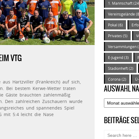
1. Mannschaft
(24
Vereinsgelände
(8
Pokal
(6)
Erfo
Privates
(5)
V
Versammlungen
(
EIM VTG
E-Jugend
(3)
Stadionheft
(2)
Corona
(2)
Ü
us Hartzviller (Frankreich) auf sich,
AUSWAHL N
n. Bei bestem Kerwe-Wetter traten
die Gäste brauchten zahlenmäßig
n. Den zahlreichen Zuschauern wurde
Auswahl
ungsreiches und spannendes Spiel
nach
 mit 5:4 leicht die Nase
Datum
BEITRÄGE S