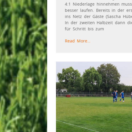
4:1 Niederlage hinnehmen musste
besser laufen. Bereits in der er
ins Netz der Gäste (Sascha Hübel
In der zweiten Halbzeit dann di
für Schritt bis zum
Read More…