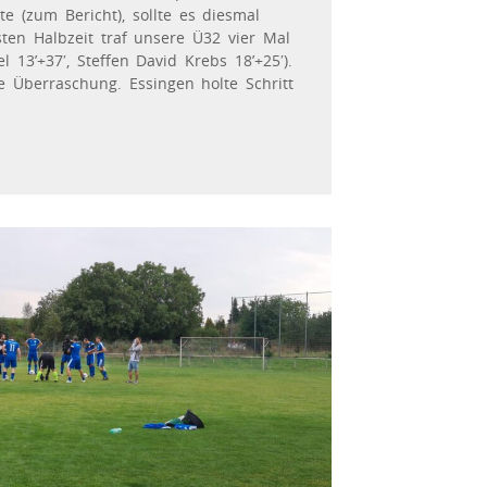
 (zum Bericht), sollte es diesmal
sten Halbzeit traf unsere Ü32 vier Mal
 13’+37′, Steffen David Krebs 18’+25′).
e Überraschung. Essingen holte Schritt