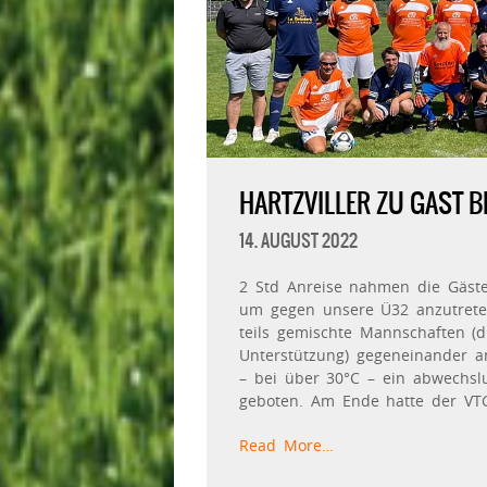
HARTZVILLER ZU GAST B
14. AUGUST 2022
2 Std Anreise nahmen die Gäste a
um gegen unsere Ü32 anzutrete
teils gemischte Mannschaften (
Unterstützung) gegeneinander a
– bei über 30°C – ein abwechsl
geboten. Am Ende hatte der VTG
Read More…