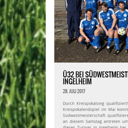
Ü32 BEI SÜDWESTMEISTE
INGELHEIM
28. JULI 2017
Durch Kreispokalsieg qualifizier
Kreispokalendspiel im Mai konnt
Südwestmeisterschaft qualifizier
an diesem Samstag antreten um 
dieses Turnier in Ingelheim bei