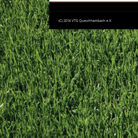
(C) 2016 VTG Queichhambach e.V.