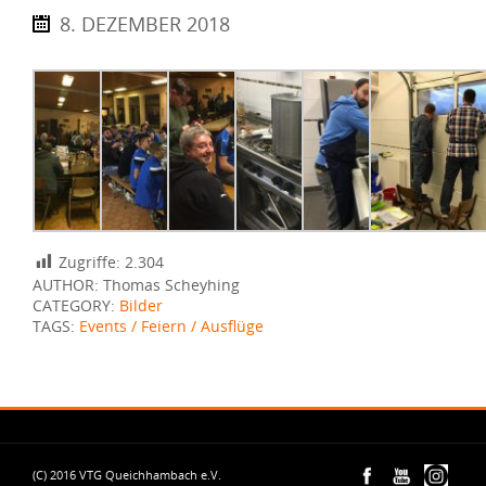
8. DEZEMBER 2018
Zugriffe:
2.304
AUTHOR: Thomas Scheyhing
CATEGORY:
Bilder
TAGS:
Events / Feiern / Ausflüge
(C) 2016 VTG Queichhambach e.V.