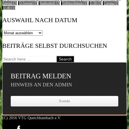
Jugend
(2)
D-Jugend
(2)
Stadionheft
(2)
Trifelsschützen
(2)
Ü-50
(2)
Corona
(2)
Ü-40
(1)
AUSWAHL NACH DATUM
Auswahl
nach
Datum
BEITRÄGE SELBST DURCHSUCHEN
BEITRAG MELDEN
HINWEIS AN DEN ADMIN
Kontakt
(C) 2016 VTG Queichhambach e.V.