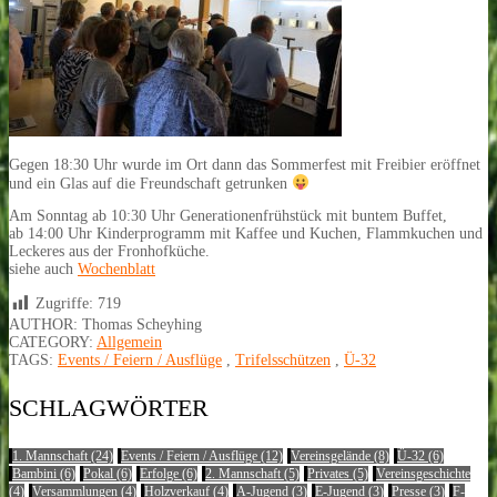
Gegen 18:30 Uhr wurde im Ort dann das Sommerfest mit Freibier eröffnet
und ein Glas auf die Freundschaft getrunken
Am Sonntag ab 10:30 Uhr Generationenfrühstück mit buntem Buffet,
ab 14:00 Uhr Kinderprogramm mit Kaffee und Kuchen, Flammkuchen und
Leckeres aus der Fronhofküche.
siehe auch
Wochenblatt
Zugriffe:
719
AUTHOR: Thomas Scheyhing
CATEGORY:
Allgemein
TAGS:
Events / Feiern / Ausflüge
,
Trifelsschützen
,
Ü-32
SCHLAGWÖRTER
1. Mannschaft
(24)
Events / Feiern / Ausflüge
(12)
Vereinsgelände
(8)
Ü-32
(6)
Bambini
(6)
Pokal
(6)
Erfolge
(6)
2. Mannschaft
(5)
Privates
(5)
Vereinsgeschichte
(4)
Versammlungen
(4)
Holzverkauf
(4)
A-Jugend
(3)
E-Jugend
(3)
Presse
(3)
F-