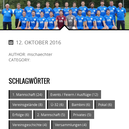
12. OKTOBER 2016
AUTHOR: mschaechter
CATEGORY:
SCHLAGWÖRTER
1. Mannschaft
(24)
Events / Feiern / Ausflüge
(12)
Vereinsgelände
(8)
Ü-32
(6)
Bambini
(6)
Pokal
(6)
Erfolge
(6)
2. Mannschaft
(5)
Privates
(5)
Vereinsgeschichte
(4)
Versammlungen
(4)