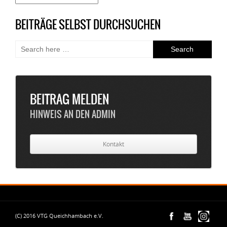
nach
Datum
BEITRÄGE SELBST DURCHSUCHEN
BEITRAG MELDEN
HINWEIS AN DEN ADMIN
Kontakt
(C) 2016 VTG Queichhambach e.V.