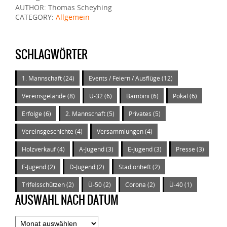
AUTHOR: Thomas Scheyhing
CATEGORY:
Allgemein
SCHLAGWÖRTER
1. Mannschaft
(24)
Events / Feiern / Ausflüge
(12)
Vereinsgelände
(8)
Ü-32
(6)
Bambini
(6)
Pokal
(6)
Erfolge
(6)
2. Mannschaft
(5)
Privates
(5)
Vereinsgeschichte
(4)
Versammlungen
(4)
Holzverkauf
(4)
A-Jugend
(3)
E-Jugend
(3)
Presse
(3)
F-Jugend
(2)
D-Jugend
(2)
Stadionheft
(2)
Trifelsschützen
(2)
Ü-50
(2)
Corona
(2)
Ü-40
(1)
AUSWAHL NACH DATUM
Auswahl