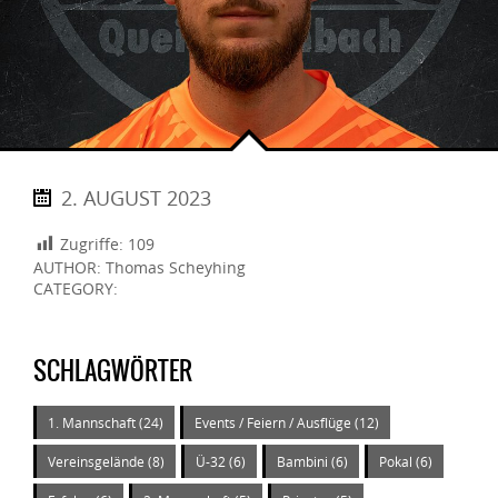
2. AUGUST 2023
Zugriffe:
109
AUTHOR: Thomas Scheyhing
CATEGORY:
SCHLAGWÖRTER
1. Mannschaft
(24)
Events / Feiern / Ausflüge
(12)
Vereinsgelände
(8)
Ü-32
(6)
Bambini
(6)
Pokal
(6)